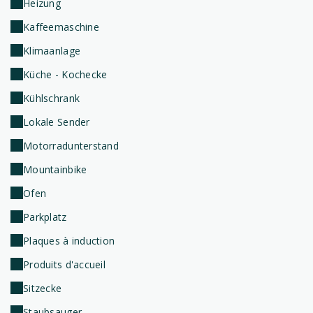
Heizung
Kaffeemaschine
Klimaanlage
Küche - Kochecke
Kühlschrank
Lokale Sender
Motorradunterstand
Mountainbike
Ofen
Parkplatz
Plaques à induction
Produits d'accueil
Sitzecke
Staubsauger