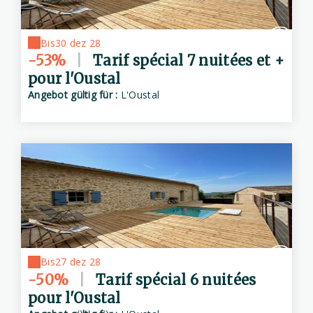
Bis
30 dez 28
-53%
|
Tarif spécial 7 nuitées et +
pour l'Oustal
Angebot gültig für :
L'Oustal
Bis
27 dez 28
-50%
|
Tarif spécial 6 nuitées
pour l'Oustal