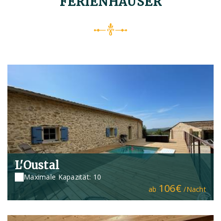
FERIENHÄUSER
L'Oustal
Maximale Kapazität: 10
106€
ab
/Nacht